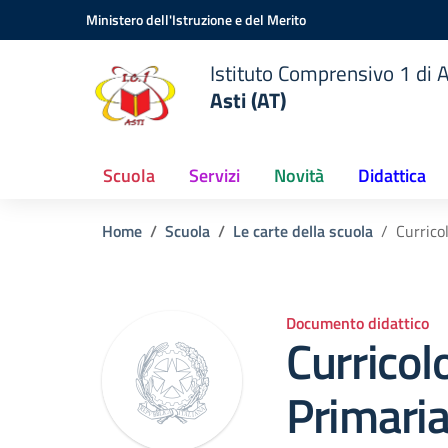
Vai ai contenuti
Vai al menu di navigazione
Vai al footer
Ministero dell'Istruzione e del Merito
Istituto Comprensivo 1 di A
Asti (AT)
Scuola
Servizi
Novità
Didattica
Home
Scuola
Le carte della scuola
Currico
Documento didattico
Curricol
Primari