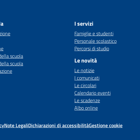
la
I servizi
zione
Famiglie e studenti
Personale scolastico
ne
Percorsi di studio
della scuola
Le novità
della scuola
Le notizie
azione
I comunicati
Le circolari
Calendario eventi
Le scadenze
Albo online
cy
Note Legali
Dichiarazioni di accessibilità
Gestione cookie