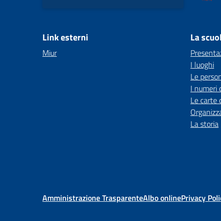
Link esterni
La scuo
Miur
Presenta
I luoghi
Le perso
I numeri 
Le carte 
Organizz
La storia
Amministrazione Trasparente
Albo online
Privacy Poli