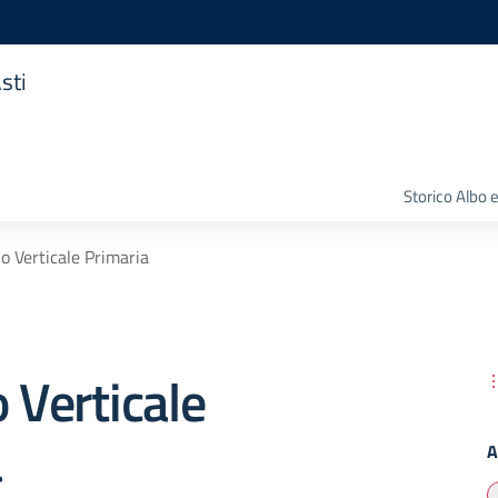
sti
Storico Albo 
lo Verticale Primaria
o Verticale
a
A