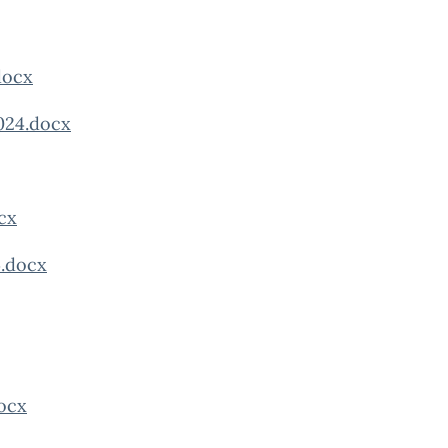
ocx
024.docx
cx
.docx
ocx