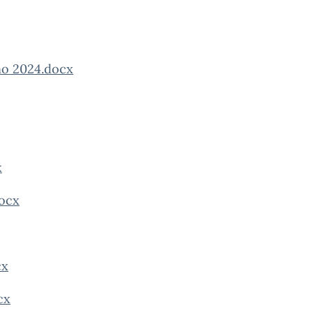
no 2024.docx
x
docx
cx
cx