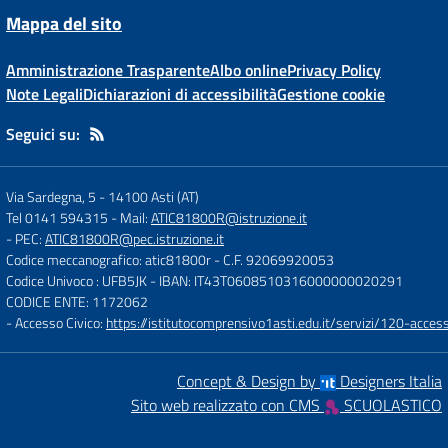
Mappa del sito
Amministrazione Trasparente
Albo online
Privacy Policy
Note Legali
Dichiarazioni di accessibilità
Gestione cookie
Seguici su:
Via Sardegna, 5
-
14100 Asti (AT)
Tel 0141 594315
- Mail:
ATIC81800R@istruzione.it
- PEC:
ATIC81800R@pec.istruzione.it
Codice meccanografico: atic81800r
- C.F. 92069920053
Codice Univoco : UFB5JK
- IBAN: IT43T0608510316000000020291
CODICE ENTE: 1172062
- Accesso Civico:
https://istitutocomprensivo1asti.edu.it/servizi/120-access
Concept & Design by
Designers Italia
Sito web realizzato con CMS
SCUOLASTICO