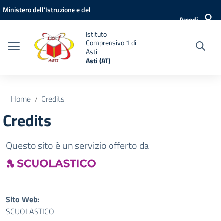
Vai ai contenuti
Vai al menu di navigazione
Vai al footer
Ministero dell'Istruzione e del
Accedi
Merito
Istituto
Comprensivo 1 di
Asti
Asti (AT)
Home
Credits
Credits
Questo sito è un servizio offerto da
Sito Web:
SCUOLASTICO