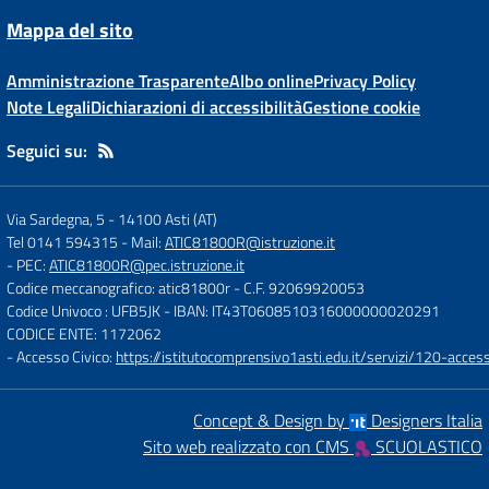
Mappa del sito
Amministrazione Trasparente
Albo online
Privacy Policy
Note Legali
Dichiarazioni di accessibilità
Gestione cookie
Seguici su:
Via Sardegna, 5
-
14100 Asti (AT)
Tel 0141 594315
- Mail:
ATIC81800R@istruzione.it
- PEC:
ATIC81800R@pec.istruzione.it
Codice meccanografico: atic81800r
- C.F. 92069920053
Codice Univoco : UFB5JK
- IBAN: IT43T0608510316000000020291
CODICE ENTE: 1172062
- Accesso Civico:
https://istitutocomprensivo1asti.edu.it/servizi/120-access
Concept & Design by
Designers Italia
Sito web realizzato con CMS
SCUOLASTICO