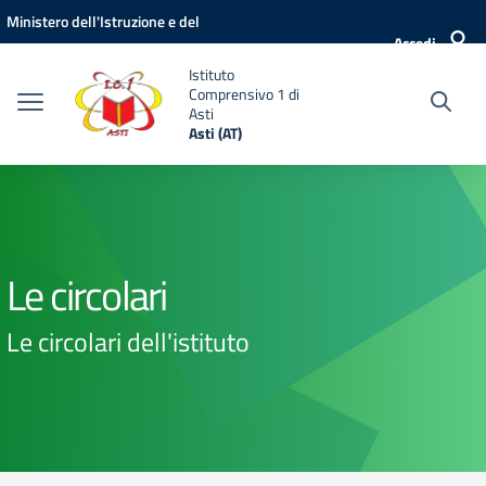
Vai ai contenuti
Vai al menu di navigazione
Vai al footer
Ministero dell'Istruzione e del
Accedi
Merito
Istituto
Comprensivo 1 di
Asti
Asti (AT)
Le circolari
Le circolari dell'istituto