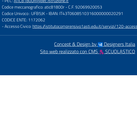
- PEC:
ATIC81800R@pec.istruzione.it
Codice meccanografico: atic81800r
- C.F. 92069920053
Codice Univoco : UFB5JK
- IBAN: IT43T0608510316000000020291
CODICE ENTE: 1172062
- Accesso Civico:
https://istitutocomprensivo1asti.edu.it/servizi/120-access
Concept & Design by
Designers Italia
Sito web realizzato con CMS
SCUOLASTICO