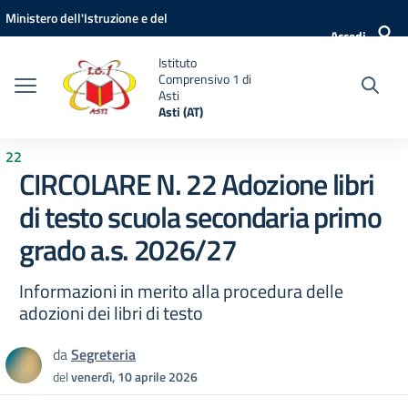
Vai ai contenuti
Vai al menu di navigazione
Vai al footer
Ministero dell'Istruzione e del
Accedi
Merito
Istituto
Comprensivo 1 di
Asti
Asti (AT)
22
CIRCOLARE N. 22 Adozione libri
di testo scuola secondaria primo
grado a.s. 2026/27
Informazioni in merito alla procedura delle
adozioni dei libri di testo
da
Segreteria
del
venerdì, 10 aprile 2026