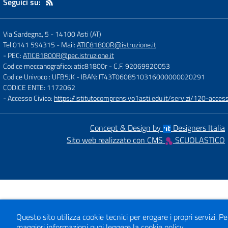
Seguici su:
Via Sardegna, 5
-
14100 Asti (AT)
Tel 0141 594315
- Mail:
ATIC81800R@istruzione.it
- PEC:
ATIC81800R@pec.istruzione.it
Codice meccanografico: atic81800r
- C.F. 92069920053
Codice Univoco : UFB5JK
- IBAN: IT43T0608510316000000020291
CODICE ENTE: 1172062
- Accesso Civico:
https://istitutocomprensivo1asti.edu.it/servizi/120-access
Concept & Design by
Designers Italia
Sito web realizzato con CMS
SCUOLASTICO
Questo sito utilizza cookie tecnici per erogare i propri servizi.
Pe
maggiori informazioni puoi leggere la
cookie policy
.