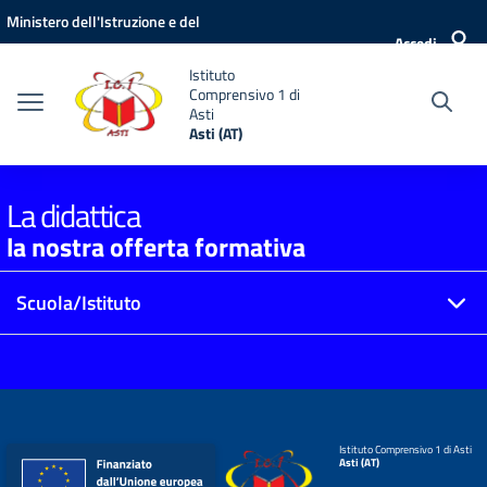
Vai ai contenuti
Vai al menu di navigazione
Vai al footer
Ministero dell'Istruzione e del
Accedi
Merito
Istituto
Comprensivo 1 di
Asti
Asti (AT)
La didattica
la nostra offerta formativa
Scuola/Istituto
Istituto Comprensivo 1 di Asti
Asti (AT)