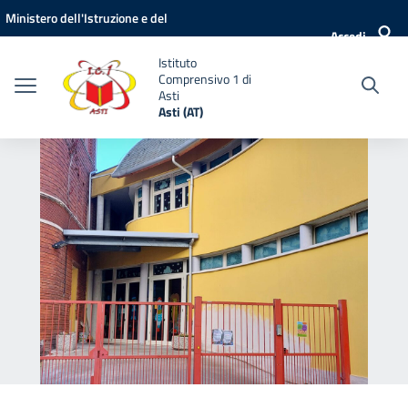
Vai ai contenuti
Vai al menu di navigazione
Vai al footer
Ministero dell'Istruzione e del
Accedi
Merito
Istituto
Comprensivo 1 di
Asti
Asti (AT)