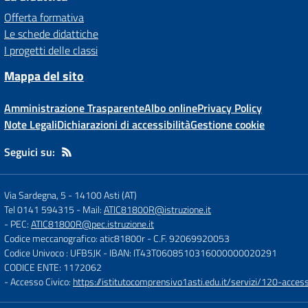
Offerta formativa
Le schede didattiche
I progetti delle classi
Mappa del sito
Amministrazione Trasparente
Albo online
Privacy Policy
Note Legali
Dichiarazioni di accessibilità
Gestione cookie
Seguici su:
Via Sardegna, 5
-
14100 Asti (AT)
Tel 0141 594315
- Mail:
ATIC81800R@istruzione.it
- PEC:
ATIC81800R@pec.istruzione.it
Codice meccanografico: atic81800r
- C.F. 92069920053
Codice Univoco : UFB5JK
- IBAN: IT43T0608510316000000020291
CODICE ENTE: 1172062
- Accesso Civico:
https://istitutocomprensivo1asti.edu.it/servizi/120-access