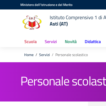
Vai ai contenuti
Vai al menu di navigazione
Vai al footer
Ministero dell'Istruzione e del Merito
Istituto Comprensivo 1 di A
Asti (AT)
Scuola
Servizi
Novità
Didattica
Home
Servizi
Personale scolastico
Personale scolast