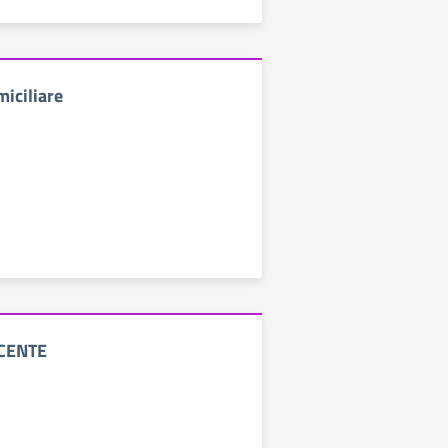
miciliare
OCENTE