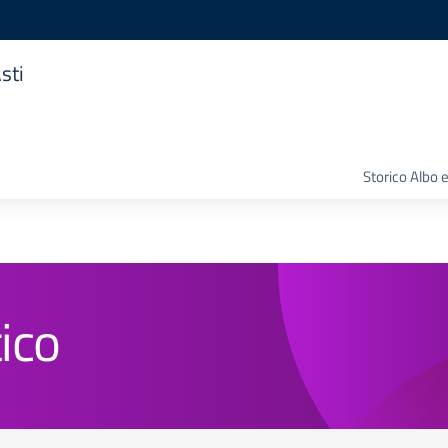
sti
Storico Albo 
ico