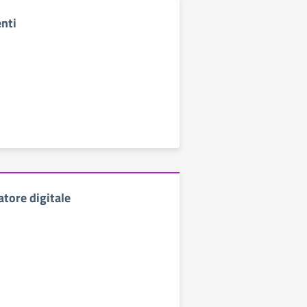
enti
atore digitale