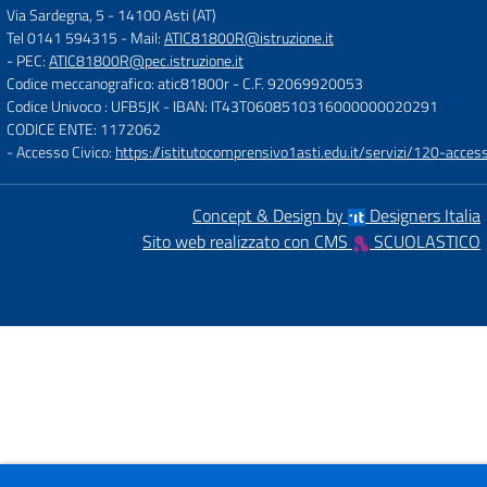
Via Sardegna, 5
-
14100 Asti (AT)
Tel 0141 594315
- Mail:
ATIC81800R@istruzione.it
- PEC:
ATIC81800R@pec.istruzione.it
Codice meccanografico: atic81800r
- C.F. 92069920053
Codice Univoco : UFB5JK
- IBAN: IT43T0608510316000000020291
CODICE ENTE: 1172062
- Accesso Civico:
https://istitutocomprensivo1asti.edu.it/servizi/120-access
Concept & Design by
Designers Italia
Sito web realizzato con CMS
SCUOLASTICO