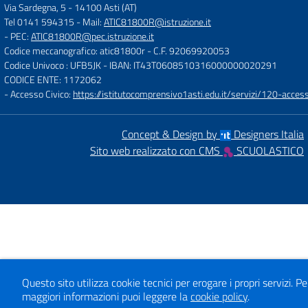
Via Sardegna, 5
-
14100 Asti (AT)
Tel 0141 594315
- Mail:
ATIC81800R@istruzione.it
- PEC:
ATIC81800R@pec.istruzione.it
Codice meccanografico: atic81800r
- C.F. 92069920053
Codice Univoco : UFB5JK
- IBAN: IT43T0608510316000000020291
CODICE ENTE: 1172062
- Accesso Civico:
https://istitutocomprensivo1asti.edu.it/servizi/120-access
Concept & Design by
Designers Italia
Sito web realizzato con CMS
SCUOLASTICO
Questo sito utilizza cookie tecnici per erogare i propri servizi.
Pe
maggiori informazioni puoi leggere la
cookie policy
.