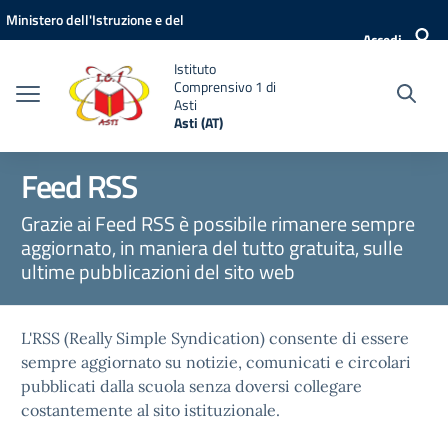
Vai ai contenuti
Vai al menu di navigazione
Vai al footer
Ministero dell'Istruzione e del
Accedi
Merito
Istituto
Comprensivo 1 di
Asti
Asti (AT)
Feed RSS
Grazie ai Feed RSS è possibile rimanere sempre
aggiornato, in maniera del tutto gratuita, sulle
ultime pubblicazioni del sito web
L'RSS (Really Simple Syndication) consente di essere
sempre aggiornato su notizie, comunicati e circolari
pubblicati dalla scuola senza doversi collegare
costantemente al sito istituzionale.