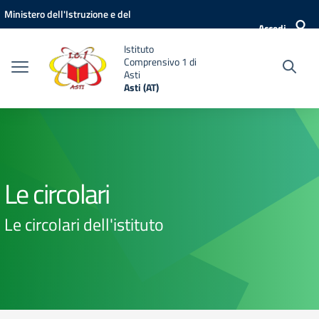
Vai ai contenuti
Vai al menu di navigazione
Vai al footer
Ministero dell'Istruzione e del
Accedi
Merito
Istituto
Comprensivo 1 di
Asti
Asti (AT)
Le circolari
Le circolari dell'istituto