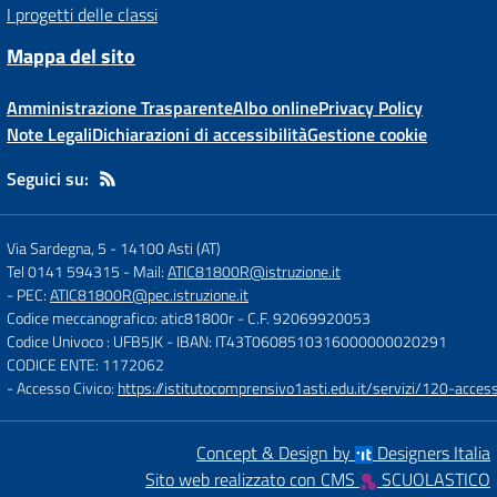
I progetti delle classi
Mappa del sito
Amministrazione Trasparente
Albo online
Privacy Policy
Note Legali
Dichiarazioni di accessibilità
Gestione cookie
Seguici su:
Via Sardegna, 5
-
14100 Asti (AT)
Tel 0141 594315
- Mail:
ATIC81800R@istruzione.it
- PEC:
ATIC81800R@pec.istruzione.it
Codice meccanografico: atic81800r
- C.F. 92069920053
Codice Univoco : UFB5JK
- IBAN: IT43T0608510316000000020291
CODICE ENTE: 1172062
- Accesso Civico:
https://istitutocomprensivo1asti.edu.it/servizi/120-access
Concept & Design by
Designers Italia
Sito web realizzato con CMS
SCUOLASTICO