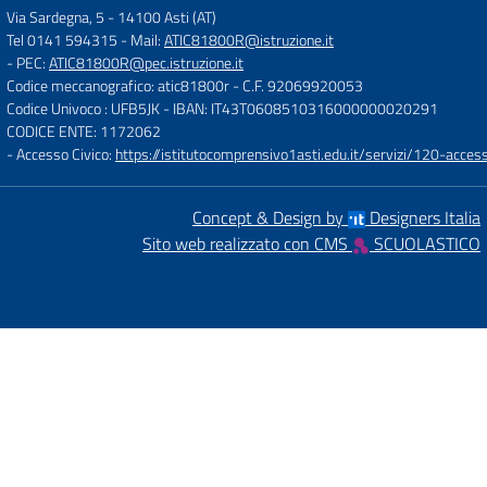
Via Sardegna, 5
-
14100 Asti (AT)
Tel 0141 594315
- Mail:
ATIC81800R@istruzione.it
- PEC:
ATIC81800R@pec.istruzione.it
Codice meccanografico: atic81800r
- C.F. 92069920053
Codice Univoco : UFB5JK
- IBAN: IT43T0608510316000000020291
CODICE ENTE: 1172062
- Accesso Civico:
https://istitutocomprensivo1asti.edu.it/servizi/120-access
Concept & Design by
Designers Italia
Sito web realizzato con CMS
SCUOLASTICO