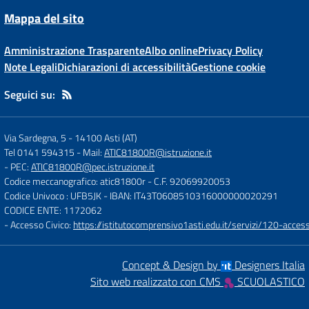
Mappa del sito
Amministrazione Trasparente
Albo online
Privacy Policy
Note Legali
Dichiarazioni di accessibilità
Gestione cookie
Seguici su:
Via Sardegna, 5
-
14100 Asti (AT)
Tel 0141 594315
- Mail:
ATIC81800R@istruzione.it
- PEC:
ATIC81800R@pec.istruzione.it
Codice meccanografico: atic81800r
- C.F. 92069920053
Codice Univoco : UFB5JK
- IBAN: IT43T0608510316000000020291
CODICE ENTE: 1172062
- Accesso Civico:
https://istitutocomprensivo1asti.edu.it/servizi/120-access
Concept & Design by
Designers Italia
Sito web realizzato con CMS
SCUOLASTICO