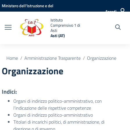
Vai ai contenuti
Vai al menu di navigazione
Vai al footer
Ministero dell'Istruzione e del
Accedi
Merito
Istituto
Comprensivo 1 di
Asti
Asti (AT)
Home
Amministrazione Trasparente
Organizzazione
Organizzazione
Indici:
Organi di indirizzo politico-amministrativo, con
l'indicazione delle rispettive competenze
Organi di indirizzo politico-amministrativo
Titolari di incarichi politici, di amministrazione, di
direzione o di governo