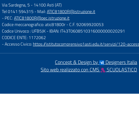
Via Sardegna, 5
-
14100 Asti (AT)
Tel 0141 594315
- Mail:
ATIC81800R@istruzione.it
- PEC:
ATIC81800R@pec.istruzione.it
Codice meccanografico: atic81800r
- C.F. 92069920053
Codice Univoco : UFB5JK
- IBAN: IT43T0608510316000000020291
CODICE ENTE: 1172062
- Accesso Civico:
https://istitutocomprensivo1asti.edu.it/servizi/120-access
Concept & Design by
Designers Italia
Sito web realizzato con CMS
SCUOLASTICO