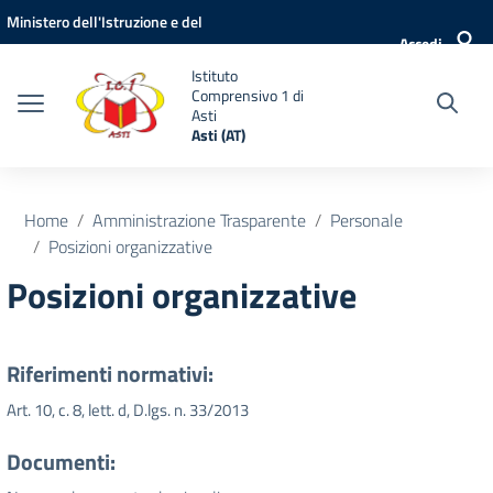
Vai ai contenuti
Vai al menu di navigazione
Vai al footer
Ministero dell'Istruzione e del
Accedi
Merito
Istituto
Comprensivo 1 di
Asti
Asti (AT)
Home
Amministrazione Trasparente
Personale
Posizioni organizzative
Posizioni organizzative
Riferimenti normativi:
Art. 10, c. 8, lett. d, D.lgs. n. 33/2013
Documenti: