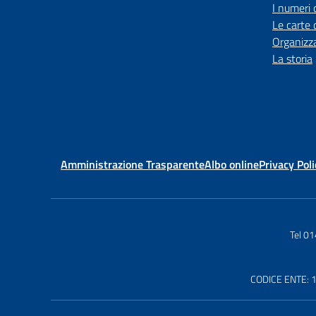
I numeri 
Le carte 
Organizz
La storia
Amministrazione Trasparente
Albo online
Privacy Poli
Tel 0
CODICE ENTE: 