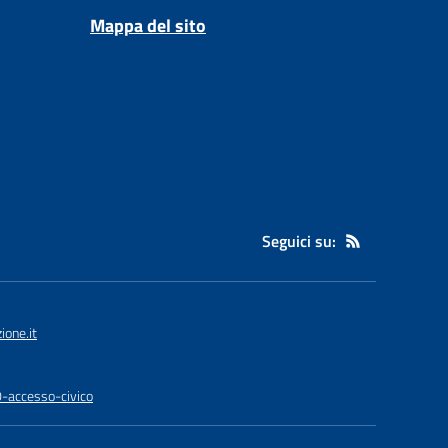
Mappa del sito
Seguici su:
one.it
0-accesso-civico