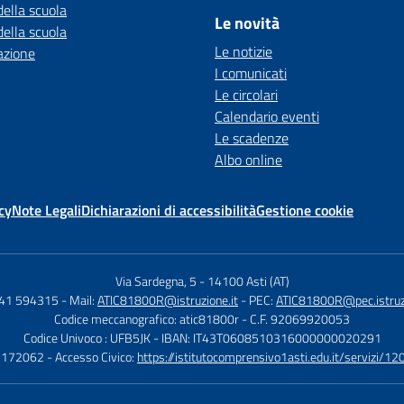
della scuola
Le novità
della scuola
Le notizie
azione
I comunicati
Le circolari
Calendario eventi
Le scadenze
Albo online
cy
Note Legali
Dichiarazioni di accessibilità
Gestione cookie
Via Sardegna, 5
-
14100 Asti (AT)
141 594315
- Mail:
ATIC81800R@istruzione.it
- PEC:
ATIC81800R@pec.istruzi
Codice meccanografico: atic81800r
- C.F. 92069920053
Codice Univoco : UFB5JK
- IBAN: IT43T0608510316000000020291
1172062
- Accesso Civico:
https://istitutocomprensivo1asti.edu.it/servizi/12