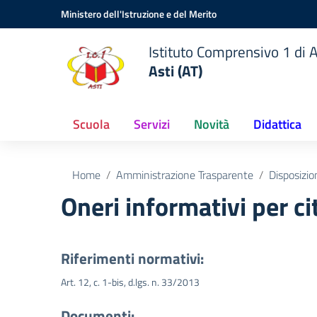
Vai ai contenuti
Vai al menu di navigazione
Vai al footer
Ministero dell'Istruzione e del Merito
Istituto Comprensivo 1 di A
Asti (AT)
Scuola
Servizi
Novità
Didattica
Home
Amministrazione Trasparente
Disposizio
Oneri informativi per ci
Riferimenti normativi:
Art. 12, c. 1-bis, d.lgs. n. 33/2013
Documenti: