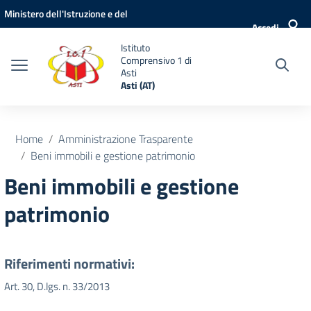
Vai ai contenuti
Vai al menu di navigazione
Vai al footer
Ministero dell'Istruzione e del
Accedi
Merito
Istituto
Comprensivo 1 di
Asti
Asti (AT)
Home
Amministrazione Trasparente
Beni immobili e gestione patrimonio
Beni immobili e gestione
patrimonio
Riferimenti normativi:
Art. 30, D.lgs. n. 33/2013