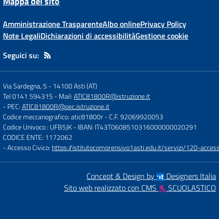
Mappa del sito
Amministrazione Trasparente
Albo online
Privacy Policy
Note Legali
Dichiarazioni di accessibilità
Gestione cookie
Seguici su:
Via Sardegna, 5
-
14100 Asti (AT)
Tel 0141 594315
- Mail:
ATIC81800R@istruzione.it
- PEC:
ATIC81800R@pec.istruzione.it
Codice meccanografico: atic81800r
- C.F. 92069920053
Codice Univoco : UFB5JK
- IBAN: IT43T0608510316000000020291
CODICE ENTE: 1172062
- Accesso Civico:
https://istitutocomprensivo1asti.edu.it/servizi/120-access
Concept & Design by
Designers Italia
Sito web realizzato con CMS
SCUOLASTICO