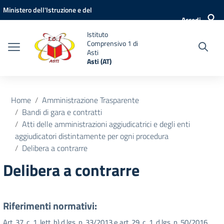
Vai ai contenuti
Vai al menu di navigazione
Vai al footer
Ministero dell'Istruzione e del
Accedi
Merito
Istituto
Comprensivo 1 di
Asti
Asti (AT)
Home
Amministrazione Trasparente
Bandi di gara e contratti
Atti delle amministrazioni aggiudicatrici e degli enti
aggiudicatori distintamente per ogni procedura
Delibera a contrarre
Delibera a contrarre
Riferimenti normativi:
Art. 37, c. 1, lett. b) d.lgs. n. 33/2013 e art. 29, c. 1, d.lgs. n. 50/2016