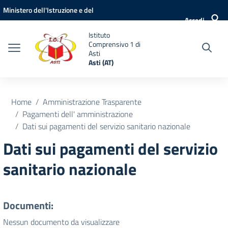
Vai ai contenuti
Vai al menu di navigazione
Vai al footer
Ministero dell'Istruzione e del
Accedi
Merito
Istituto
Comprensivo 1 di
Asti
Asti (AT)
Home
Amministrazione Trasparente
Pagamenti dell' amministrazione
Dati sui pagamenti del servizio sanitario nazionale
Dati sui pagamenti del servizio
sanitario nazionale
Documenti:
Nessun documento da visualizzare