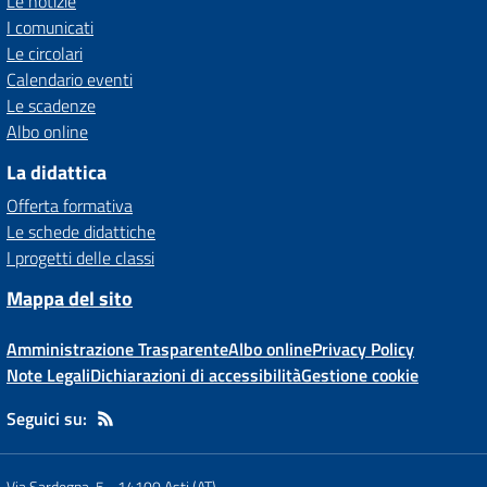
Le notizie
I comunicati
Le circolari
Calendario eventi
Le scadenze
Albo online
La didattica
Offerta formativa
Le schede didattiche
I progetti delle classi
Mappa del sito
Amministrazione Trasparente
Albo online
Privacy Policy
Note Legali
Dichiarazioni di accessibilità
Gestione cookie
Seguici su:
Via Sardegna, 5
-
14100 Asti (AT)