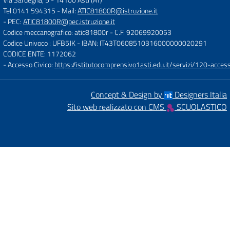
Tel 0141 594315
- Mail:
ATIC81800R@istruzione.it
- PEC:
ATIC81800R@pec.istruzione.it
Codice meccanografico: atic81800r
- C.F. 92069920053
Codice Univoco : UFB5JK
- IBAN: IT43T0608510316000000020291
CODICE ENTE: 1172062
- Accesso Civico:
https://istitutocomprensivo1asti.edu.it/servizi/120-access
Concept & Design by
Designers Italia
Sito web realizzato con CMS
SCUOLASTICO