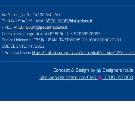
Via Sardegna, 5
-
14100 Asti (AT)
Tel 0141 594315
- Mail:
ATIC81800R@istruzione.it
- PEC:
ATIC81800R@pec.istruzione.it
Codice meccanografico: atic81800r
- C.F. 92069920053
Codice Univoco : UFB5JK
- IBAN: IT43T0608510316000000020291
CODICE ENTE: 1172062
- Accesso Civico:
https://istitutocomprensivo1asti.edu.it/servizi/120-access
Concept & Design by
Designers Italia
Sito web realizzato con CMS
SCUOLASTICO