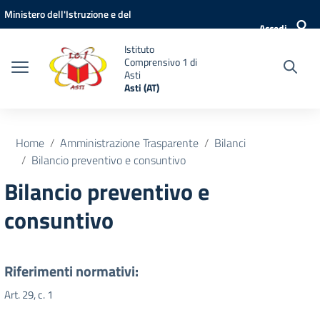
Vai ai contenuti
Vai al menu di navigazione
Vai al footer
Ministero dell'Istruzione e del
Accedi
Merito
Istituto
Comprensivo 1 di
Asti
Asti (AT)
Home
Amministrazione Trasparente
Bilanci
Bilancio preventivo e consuntivo
Bilancio preventivo e
consuntivo
Riferimenti normativi:
Art. 29, c. 1