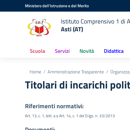
Vai ai contenuti
Vai al menu di navigazione
Vai al footer
Ministero dell'Istruzione e del Merito
Istituto Comprensivo 1 di A
Asti (AT)
Scuola
Servizi
Novità
Didattica
Home
Amministrazione Trasparente
Organizza
Titolari di incarichi pol
Riferimenti normativi:
Art. 13, c. 1, lett. a e Art. 14, c. 1 del D.lgs. n. 33/2013
Documenti: