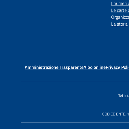
I numeri 
Le carte 
Organizz
La storia
Amministrazione Trasparente
Albo online
Privacy Poli
Tel 0
CODICE ENTE: 