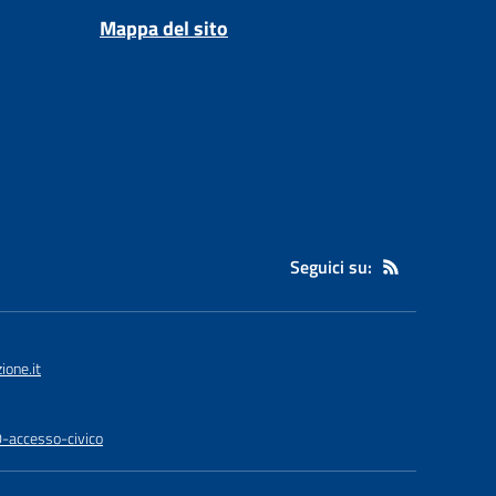
Mappa del sito
Seguici su:
one.it
0-accesso-civico