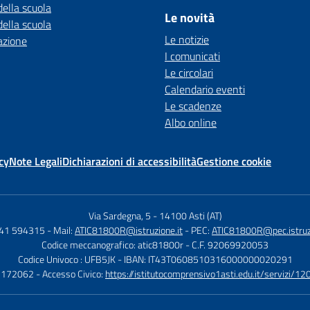
della scuola
Le novità
della scuola
Le notizie
azione
I comunicati
Le circolari
Calendario eventi
Le scadenze
Albo online
cy
Note Legali
Dichiarazioni di accessibilità
Gestione cookie
Via Sardegna, 5
-
14100 Asti (AT)
141 594315
- Mail:
ATIC81800R@istruzione.it
- PEC:
ATIC81800R@pec.istruzi
Codice meccanografico: atic81800r
- C.F. 92069920053
Codice Univoco : UFB5JK
- IBAN: IT43T0608510316000000020291
1172062
- Accesso Civico:
https://istitutocomprensivo1asti.edu.it/servizi/12