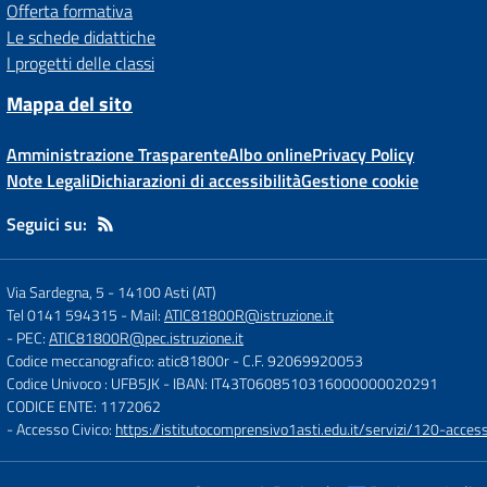
Offerta formativa
Le schede didattiche
I progetti delle classi
Mappa del sito
Amministrazione Trasparente
Albo online
Privacy Policy
Note Legali
Dichiarazioni di accessibilità
Gestione cookie
Seguici su:
Via Sardegna, 5
-
14100 Asti (AT)
Tel 0141 594315
- Mail:
ATIC81800R@istruzione.it
- PEC:
ATIC81800R@pec.istruzione.it
Codice meccanografico: atic81800r
- C.F. 92069920053
Codice Univoco : UFB5JK
- IBAN: IT43T0608510316000000020291
CODICE ENTE: 1172062
- Accesso Civico:
https://istitutocomprensivo1asti.edu.it/servizi/120-access