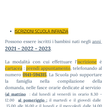
ISCRIZIONI SCUOLA INFANZIA
Possono essere iscritti i bambini nati negli
anni
2021 - 2022 - 2023
.
La modalità con cui effettuare l'
iscrizione
è
cartacea
:
prendi appuntamento
, telefonando al
numero
0141-594315
.
La Scuola può supportare
la famiglia nella compilazione della
domanda, nelle fasce orarie dedicate al servizio
(
al mattino
: dal lunedì al venerdì in orario 8.30 -
12.00
al pomeriggio :
il martedì e il giovedì dalle
15.00 alle 16.00 e il lunedì e il mercoledì dalle 14.00