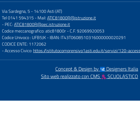
Via Sardegna, 5
-
14100 Asti (AT)
Tel 0141 594315
- Mail:
ATIC81800R@istruzione.it
- PEC:
ATIC81800R@pec.istruzione.it
Codice meccanografico: atic81800r
- C.F. 92069920053
Codice Univoco : UFB5JK
- IBAN: IT43T0608510316000000020291
CODICE ENTE: 1172062
- Accesso Civico:
https://istitutocomprensivo1asti.edu.it/servizi/120-access
Concept & Design by
Designers Italia
Sito web realizzato con CMS
SCUOLASTICO