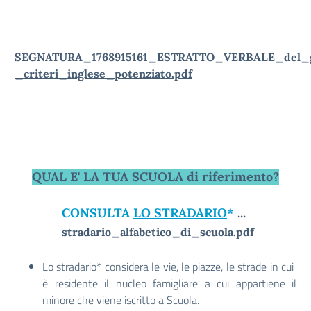
SEGNATURA_1768915161_ESTRATTO_VERBALE_del_g
_criteri_inglese_potenziato.pdf
QUAL E' LA TUA SCUOLA di riferimento?
CONSULTA
LO STRADARIO
*
...
stradario_alfabetico_di_scuola.pdf
Lo stradario* considera le vie, le piazze, le strade in cui
è residente il nucleo famigliare a cui appartiene il
minore che viene iscritto a Scuola.