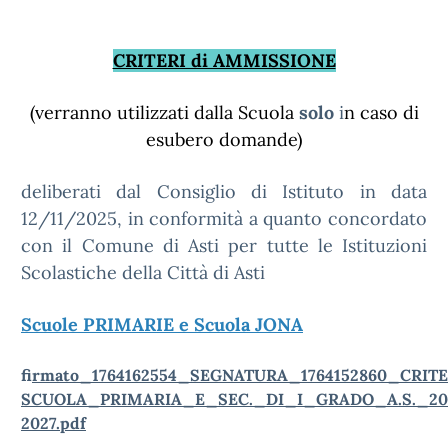
CRITERI di AMMISSIONE
(verranno utilizzati dalla Scuola
solo
i
n caso di
esubero domande)
deliberati dal Consiglio di Istituto in data
12/11/2025, in conformità a quanto concordato
con il Comune di Asti per tutte le Istituzioni
Scolastiche della Città di Asti
Scuole PRIMARIE e Scuola JONA
f
irmato_1764162554_SEGNATURA_1764152860_CRI
SCUOLA_PRIMARIA_E_SEC._DI_I_GRADO_A.S._20
2027.pdf