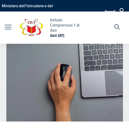
Vai ai contenuti
Vai al menu di navigazione
Vai al footer
Ministero dell'Istruzione e del
Accedi
Merito
Istituto
Comprensivo 1 di
Asti
Asti (AT)