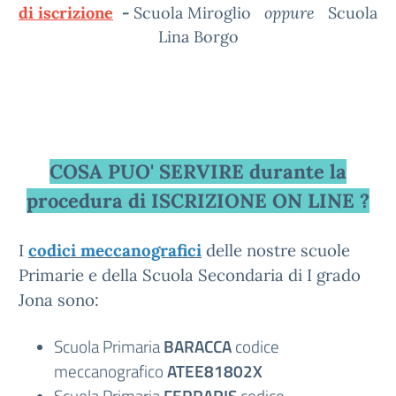
di iscrizione
-
Scuola Miroglio
oppure
Scuola
Lina Borgo
COSA PUO' SERVIRE durante la
procedura di ISCRIZIONE ON LINE ?
I
codici meccanografici
delle nostre scuole
Primarie e della Scuola Secondaria di I grado
Jona sono:
Scuola Primaria
BARACCA
codice
meccanografico
ATEE81802X