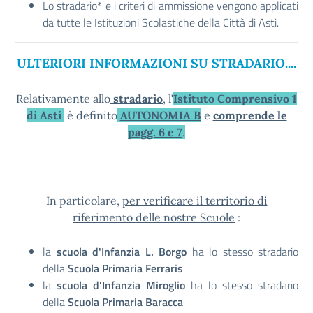
Lo stradario* e i criteri di ammissione vengono applicati
da tutte le Istituzioni Scolastiche della Città di Asti.
ULTERIORI INFORMAZIONI SU STRADARIO....
Relativamente allo
stradario
, l
'
Istituto Comprensivo 1
di Asti
è definito
AUTONOMIA B
e
comprende le
pagg. 6 e 7
.
In particolare,
per verificare il territorio di
riferimento delle nostre Scuole
:
la
scuola d'Infanzia L. Borgo
ha lo stesso stradario
della
Scuola Primaria Ferraris
la
scuola d'Infanzia Miroglio
ha lo stesso stradario
della
Scuola Primaria Baracca