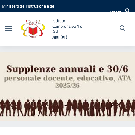
Vai ai contenuti
Vai al menu di navigazione
Vai al footer
Ministero dell'Istruzione e del
Accedi
Merito
Istituto
Comprensivo 1 di
Asti
Asti (AT)