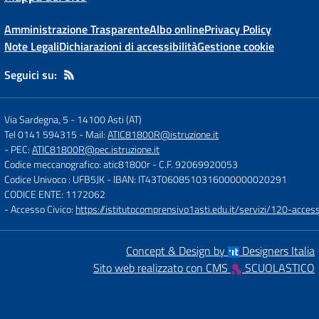
Amministrazione Trasparente
Albo online
Privacy Policy
Note Legali
Dichiarazioni di accessibilità
Gestione cookie
Seguici su:
Via Sardegna, 5
-
14100 Asti (AT)
Tel 0141 594315
- Mail:
ATIC81800R@istruzione.it
- PEC:
ATIC81800R@pec.istruzione.it
Codice meccanografico: atic81800r
- C.F. 92069920053
Codice Univoco : UFB5JK
- IBAN: IT43T0608510316000000020291
CODICE ENTE: 1172062
- Accesso Civico:
https://istitutocomprensivo1asti.edu.it/servizi/120-access
Concept & Design by
Designers Italia
Sito web realizzato con CMS
SCUOLASTICO