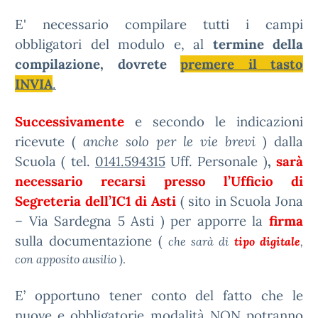
E' necessario compilare tutti i campi
obbligatori del modulo e, al
termine della
compilazione, dovrete
premere il tasto
INVIA
.
Successivamente
e secondo le indicazioni
ricevute (
anche solo per le vie brevi
) dalla
Scuola ( tel.
0141.594315
Uff. Personale )
,
sarà
necessario recarsi
presso l’Ufficio di
Segreteria dell’IC1 di Asti
( sito in Scuola Jona
– Via Sardegna 5 Asti ) per apporre la
firma
sulla documentazione (
che sarà di
tipo digitale
,
con apposito ausilio
).
E’ opportuno tener conto del fatto che le
nuove e obbligatorie modalità NON potranno