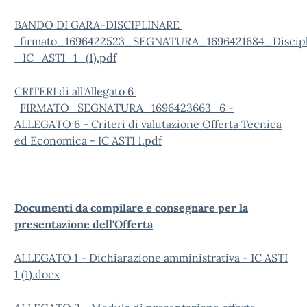
BANDO DI GARA-DISCIPLINARE
f
irmato_1696422523_SEGNATURA_1696421684_Discipli
_IC_ASTI_1_(1).pdf
CRITERI di all'Allegato 6
FIRMATO_SEGNATURA_1696423663_6 -
ALLEGATO 6 - Criteri di valutazione Offerta Tecnica
ed Economica - IC ASTI 1.pdf
Documenti da compilare e consegnare per la
presentazione dell'Offerta
ALLEGATO 1 - Dichiarazione amministrativa - IC ASTI
1 (1).docx