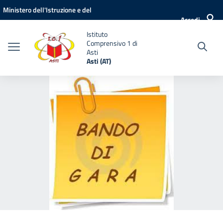
Vai ai contenuti
Vai al menu di navigazione
Vai al footer
Ministero dell'Istruzione e del
Accedi
Merito
Istituto
Comprensivo 1 di
Asti
Asti (AT)