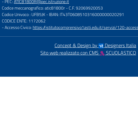
- PEC:
ATIC81800R@pec.istruzione.it
Codice meccanografico: atic81800r
- C.F. 92069920053
Codice Univoco : UFB5JK
- IBAN: IT43T0608510316000000020291
CODICE ENTE: 1172062
- Accesso Civico:
https://istitutocomprensivo1asti.edu.it/servizi/120-access
Concept & Design by
Designers Italia
Sito web realizzato con CMS
SCUOLASTICO