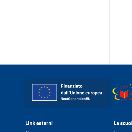
Link esterni
La scuo