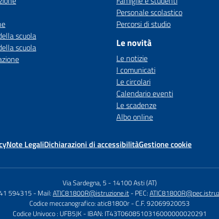
zione
Famiglie e studenti
Personale scolastico
ne
Percorsi di studio
della scuola
Le novità
della scuola
Le notizie
azione
I comunicati
Le circolari
Calendario eventi
Le scadenze
Albo online
cy
Note Legali
Dichiarazioni di accessibilità
Gestione cookie
Via Sardegna, 5
-
14100 Asti (AT)
141 594315
- Mail:
ATIC81800R@istruzione.it
- PEC:
ATIC81800R@pec.istruzi
Codice meccanografico: atic81800r
- C.F. 92069920053
Codice Univoco : UFB5JK
- IBAN: IT43T0608510316000000020291