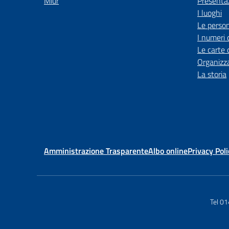
Miur
Presenta
I luoghi
Le perso
I numeri 
Le carte 
Organizz
La storia
Amministrazione Trasparente
Albo online
Privacy Poli
Tel 0