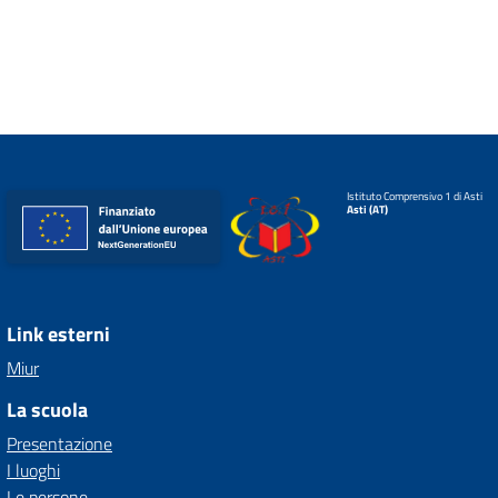
Istituto Comprensivo 1 di Asti
Asti (AT)
Link esterni
Miur
La scuola
Presentazione
I luoghi
Le persone