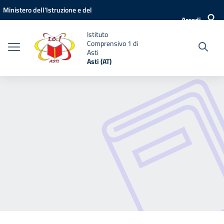
Vai ai contenuti
Vai al menu di navigazione
Vai al footer
Ministero dell'Istruzione e del
Accedi
Merito
Istituto
Comprensivo 1 di
Asti
Asti (AT)