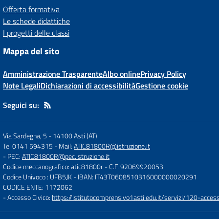
Offerta formativa
Le schede didattiche
I progetti delle classi
Mappa del sito
Amministrazione Trasparente
Albo online
Privacy Policy
Note Legali
Dichiarazioni di accessibilità
Gestione cookie
Seguici su:
Via Sardegna, 5
-
14100 Asti (AT)
Tel 0141 594315
- Mail:
ATIC81800R@istruzione.it
- PEC:
ATIC81800R@pec.istruzione.it
Codice meccanografico: atic81800r
- C.F. 92069920053
Codice Univoco : UFB5JK
- IBAN: IT43T0608510316000000020291
CODICE ENTE: 1172062
- Accesso Civico:
https://istitutocomprensivo1asti.edu.it/servizi/120-access