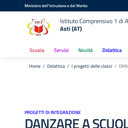
Vai ai contenuti
Vai al menu di navigazione
Vai al footer
Ministero dell'Istruzione e del Merito
Istituto Comprensivo 1 di A
Asti (AT)
Scuola
Servizi
Novità
Didattica
Home
Didattica
I progetti delle classi
DAN
PROGETTI DI INTEGRAZIONE
DANZARE A SCUO