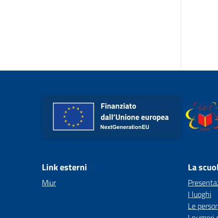
Link esterni
La scuo
Miur
Presenta
I luoghi
Le perso
I numeri 