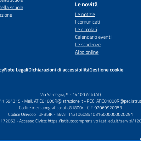
Le novità
della scuola
Le notizie
azione
I comunicati
Le circolari
Calendario eventi
Le scadenze
Albo online
cy
Note Legali
Dichiarazioni di accessibilità
Gestione cookie
Via Sardegna, 5
-
14100 Asti (AT)
141 594315
- Mail:
ATIC81800R@istruzione.it
- PEC:
ATIC81800R@pec.istruzi
Codice meccanografico: atic81800r
- C.F. 92069920053
Codice Univoco : UFB5JK
- IBAN: IT43T0608510316000000020291
1172062
- Accesso Civico:
https://istitutocomprensivo1asti.edu.it/servizi/12