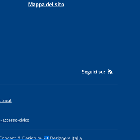
Mappa del sito
Seguici su:
one.it
0-accesso-civico
Concept & Design by
Designers Italia