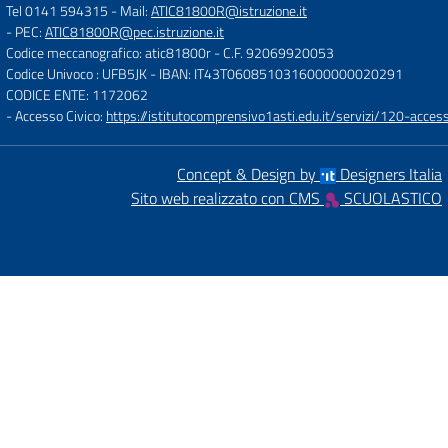
Tel 0141 594315
- Mail:
ATIC81800R@istruzione.it
- PEC:
ATIC81800R@pec.istruzione.it
Codice meccanografico: atic81800r
- C.F. 92069920053
Codice Univoco : UFB5JK
- IBAN: IT43T0608510316000000020291
CODICE ENTE: 1172062
- Accesso Civico:
https://istitutocomprensivo1asti.edu.it/servizi/120-access
Concept & Design by
Designers Italia
Sito web realizzato con CMS
SCUOLASTICO