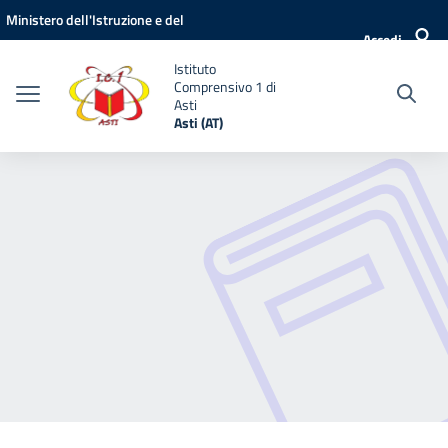
Vai ai contenuti
Vai al menu di navigazione
Vai al footer
Ministero dell'Istruzione e del
Accedi
Merito
Istituto
Comprensivo 1 di
Asti
Asti (AT)