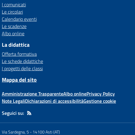
I comunicati
Le circolari
Calendario eventi
Le scadenze
Albo online
La didattica
Offerta formativa
Le schede didattiche
I progetti delle classi
Mappa del sito
Amministrazione Trasparente
Albo online
Privacy Policy
Note Legali
Dichiarazioni di accessibilità
Gestione cookie
Seguici su:
Via Sardegna, 5
-
14100 Asti (AT)