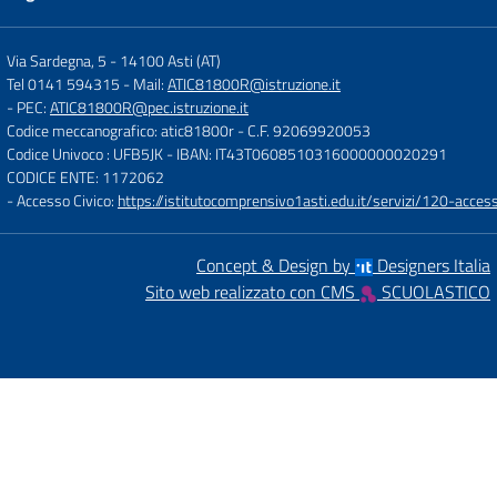
Via Sardegna, 5
-
14100 Asti (AT)
Tel 0141 594315
- Mail:
ATIC81800R@istruzione.it
- PEC:
ATIC81800R@pec.istruzione.it
Codice meccanografico: atic81800r
- C.F. 92069920053
Codice Univoco : UFB5JK
- IBAN: IT43T0608510316000000020291
CODICE ENTE: 1172062
- Accesso Civico:
https://istitutocomprensivo1asti.edu.it/servizi/120-access
Concept & Design by
Designers Italia
Sito web realizzato con CMS
SCUOLASTICO