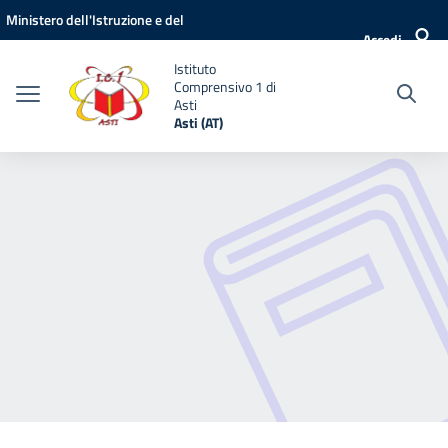
Vai ai contenuti
Vai al menu di navigazione
Vai al footer
Ministero dell'Istruzione e del
Accedi
Merito
Istituto
Comprensivo 1 di
Asti
Asti (AT)