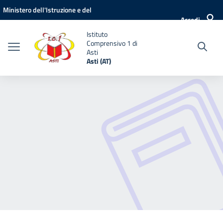
Vai ai contenuti
Vai al menu di navigazione
Vai al footer
Ministero dell'Istruzione e del
Accedi
Merito
Istituto
Comprensivo 1 di
Asti
Asti (AT)