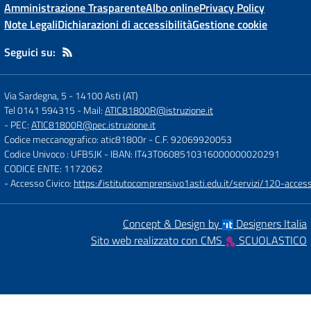
Amministrazione Trasparente
Albo online
Privacy Policy
Note Legali
Dichiarazioni di accessibilità
Gestione cookie
Seguici su:
Via Sardegna, 5
-
14100 Asti (AT)
Tel 0141 594315
- Mail:
ATIC81800R@istruzione.it
- PEC:
ATIC81800R@pec.istruzione.it
Codice meccanografico: atic81800r
- C.F. 92069920053
Codice Univoco : UFB5JK
- IBAN: IT43T0608510316000000020291
CODICE ENTE: 1172062
- Accesso Civico:
https://istitutocomprensivo1asti.edu.it/servizi/120-access
Concept & Design by
Designers Italia
Sito web realizzato con CMS
SCUOLASTICO