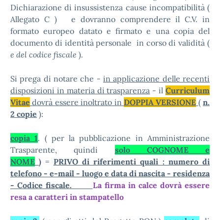
Dichiarazione di insussistenza cause incompatibilità (
Allegato C ) e dovranno comprendere il C.V. in
formato europeo datato e firmato e una copia del
documento di identità personale in corso di validità (
e del codice fiscale
).
Si prega di notare che -
in applicazione delle recenti
disposizioni in materia di trasparenza
- il
Curriculum
Vitae
dovrà essere inoltrato in
DOPPIA VERSIONE
(
n.
2 copie
):
copia 1
. ( per la pubblicazione in Amministrazione
Trasparente, quindi
solo COGNOME e
NOME
)
=
PRIVO di riferimenti quali : numero di
telefono - e-mail - luogo e data di nascita - residenza
- Codice fiscale.
La firma in calce dovrà essere
resa a caratteri in stampatello