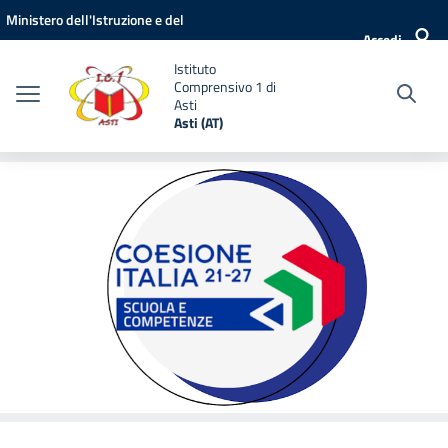
Vai ai contenuti
Vai al menu di navigazione
Vai al footer
Ministero dell'Istruzione e del
Accedi
Merito
Istituto
Comprensivo 1 di
Asti
Asti (AT)