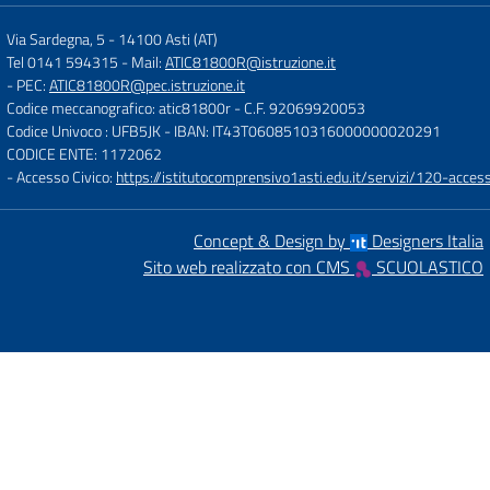
Via Sardegna, 5
-
14100 Asti (AT)
Tel 0141 594315
- Mail:
ATIC81800R@istruzione.it
- PEC:
ATIC81800R@pec.istruzione.it
Codice meccanografico: atic81800r
- C.F. 92069920053
Codice Univoco : UFB5JK
- IBAN: IT43T0608510316000000020291
CODICE ENTE: 1172062
- Accesso Civico:
https://istitutocomprensivo1asti.edu.it/servizi/120-access
Concept & Design by
Designers Italia
Sito web realizzato con CMS
SCUOLASTICO