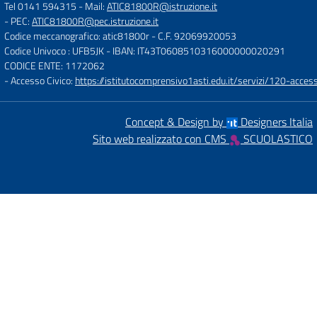
Tel 0141 594315
- Mail:
ATIC81800R@istruzione.it
- PEC:
ATIC81800R@pec.istruzione.it
Codice meccanografico: atic81800r
- C.F. 92069920053
Codice Univoco : UFB5JK
- IBAN: IT43T0608510316000000020291
CODICE ENTE: 1172062
- Accesso Civico:
https://istitutocomprensivo1asti.edu.it/servizi/120-access
Concept & Design by
Designers Italia
Sito web realizzato con CMS
SCUOLASTICO