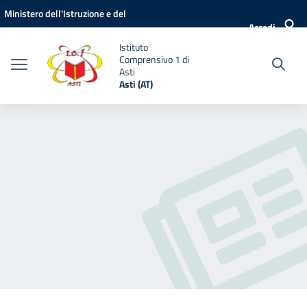
Vai ai contenuti
Vai al menu di navigazione
Vai al footer
Ministero dell'Istruzione e del
Accedi
Merito
Istituto
Comprensivo 1 di
Asti
Asti (AT)