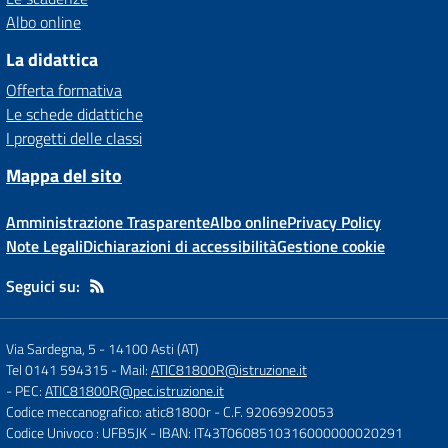
Albo online
La didattica
Offerta formativa
Le schede didattiche
I progetti delle classi
Mappa del sito
Amministrazione Trasparente
Albo online
Privacy Policy
Note Legali
Dichiarazioni di accessibilità
Gestione cookie
Seguici su:
Via Sardegna, 5
-
14100 Asti (AT)
Tel 0141 594315
- Mail:
ATIC81800R@istruzione.it
- PEC:
ATIC81800R@pec.istruzione.it
Codice meccanografico: atic81800r
- C.F. 92069920053
Codice Univoco : UFB5JK
- IBAN: IT43T0608510316000000020291