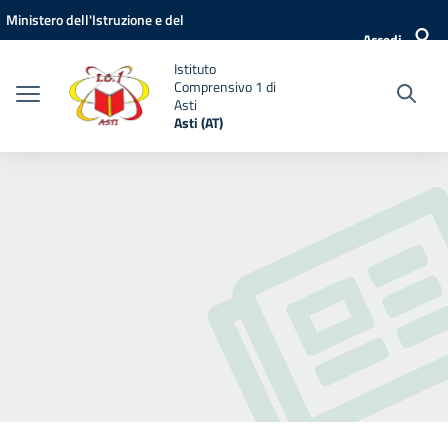
Vai ai contenuti
Vai al menu di navigazione
Vai al footer
Ministero dell'Istruzione e del
Accedi
Merito
Istituto
Comprensivo 1 di
Asti
Asti (AT)