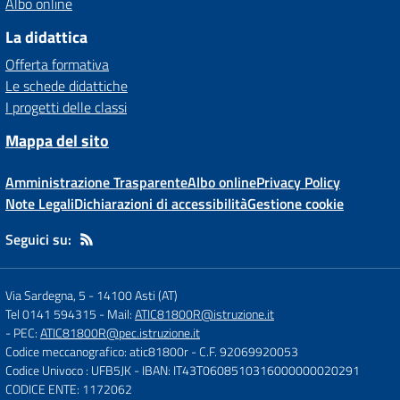
Albo online
La didattica
Offerta formativa
Le schede didattiche
I progetti delle classi
Mappa del sito
Amministrazione Trasparente
Albo online
Privacy Policy
Note Legali
Dichiarazioni di accessibilità
Gestione cookie
Seguici su:
Via Sardegna, 5
-
14100 Asti (AT)
Tel 0141 594315
- Mail:
ATIC81800R@istruzione.it
- PEC:
ATIC81800R@pec.istruzione.it
Codice meccanografico: atic81800r
- C.F. 92069920053
Codice Univoco : UFB5JK
- IBAN: IT43T0608510316000000020291
CODICE ENTE: 1172062