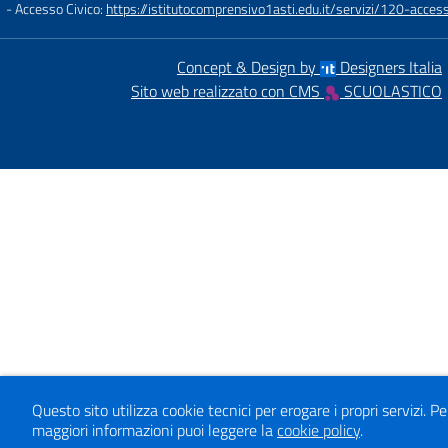
- Accesso Civico:
https://istitutocomprensivo1asti.edu.it/servizi/120-access
Concept & Design by
Designers Italia
Sito web realizzato con CMS
SCUOLASTICO
Questo sito utilizza cookie tecnici per erogare i propri servizi.
Pe
maggiori informazioni puoi leggere la
cookie policy
.