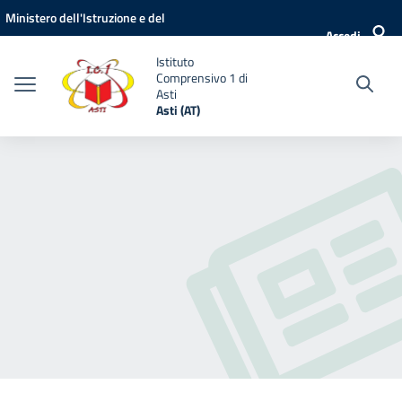
Vai ai contenuti
Vai al menu di navigazione
Vai al footer
Ministero dell'Istruzione e del
Accedi
Merito
Istituto
Comprensivo 1 di
Asti
Asti (AT)