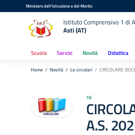
Vai ai contenuti
Vai al menu di navigazione
Vai al footer
Ministero dell'Istruzione e del Merito
Istituto Comprensivo 1 di A
Asti (AT)
Scuola
Servizi
Novità
Didattica
Home
Novità
Le circolari
CIRCOLARE DOCE
16
CIRCOL
A.S. 20