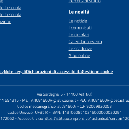
ne
Percorsi di studio
della scuola
Le novità
della scuola
Le notizie
azione
I comunicati
Le circolari
Calendario eventi
Le scadenze
Albo online
cy
Note Legali
Dichiarazioni di accessibilità
Gestione cookie
Via Sardegna, 5
-
14100 Asti (AT)
141 594315
- Mail:
ATIC81800R@istruzione.it
- PEC:
ATIC81800R@pec.istruzi
Codice meccanografico: atic81800r
- C.F. 92069920053
Codice Univoco : UFB5JK
- IBAN: IT43T0608510316000000020291
1172062
- Accesso Civico:
https://istitutocomprensivo1asti.edu.it/servizi/12