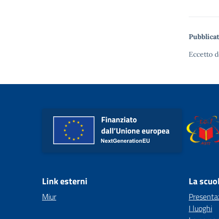
Pubblicat
Eccetto d
Link esterni
La scuo
Miur
Presenta
I luoghi