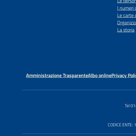
Le perso
I numeri 
Le carte 
Organizz
La storia
Amministrazione Trasparente
Albo online
Privacy Poli
Tel 0
CODICE ENTE: 