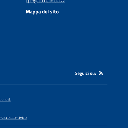
I progetti delle classi
Mappa del sito
Seguici su:
one.it
0-accesso-civico