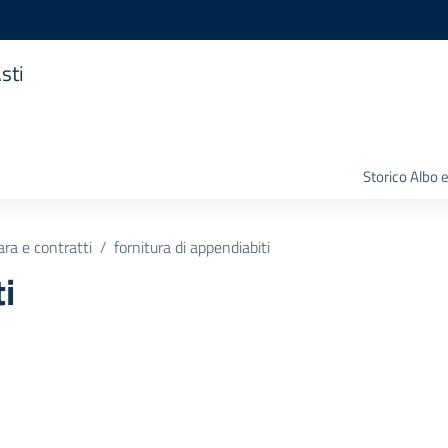
sti
Storico Albo 
ara e contratti
fornitura di appendiabiti
i