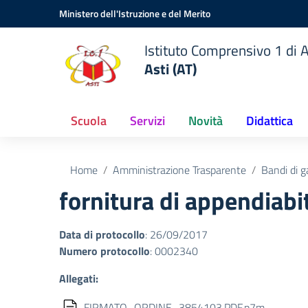
Vai ai contenuti
Vai al menu di navigazione
Vai al footer
Ministero dell'Istruzione e del Merito
Istituto Comprensivo 1 di A
Asti (AT)
Scuola
Servizi
Novità
Didattica
Home
Amministrazione Trasparente
Bandi di g
fornitura di appendiabit
Data di protocollo
: 26/09/2017
Numero protocollo
: 0002340
Allegati:
FIRMATO_ORDINE_3854103.PDF.p7m