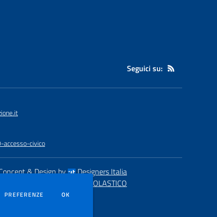
Seguici su:
one.it
0-accesso-civico
Concept & Design by
Designers Italia
eb realizzato con CMS
SCUOLASTICO
DEI COOKIE
PREFERENZE
OK