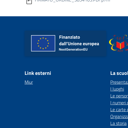
Link esterni
La scuo
Miur
Presenta
I luoghi
Le perso
I numeri 
Le carte 
Organizz
La storia