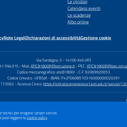
Le circolari
Calendario eventi
Le scadenze
Albo online
cy
Note Legali
Dichiarazioni di accessibilità
Gestione cookie
Via Sardegna, 5
-
14100 Asti (AT)
141 594315
- Mail:
ATIC81800R@istruzione.it
- PEC:
ATIC81800R@pec.istruzi
Codice meccanografico: atic81800r
- C.F. 92069920053
Codice Univoco : UFB5JK
- IBAN: IT43T0608510316000000020291
1172062
- Accesso Civico:
https://istitutocomprensivo1asti.edu.it/servizi/12
Sito w
e tecnici per erogare i propri servizi.
i puoi leggere la
cookie policy
.