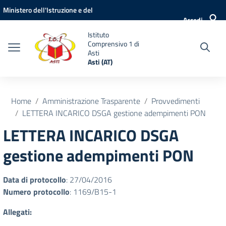
Vai ai contenuti
Vai al menu di navigazione
Vai al footer
Ministero dell'Istruzione e del
Accedi
Merito
Istituto
Comprensivo 1 di
Asti
Asti (AT)
Home
Amministrazione Trasparente
Provvedimenti
LETTERA INCARICO DSGA gestione adempimenti PON
LETTERA INCARICO DSGA
gestione adempimenti PON
Data di protocollo
: 27/04/2016
Numero protocollo
: 1169/B15-1
Allegati: