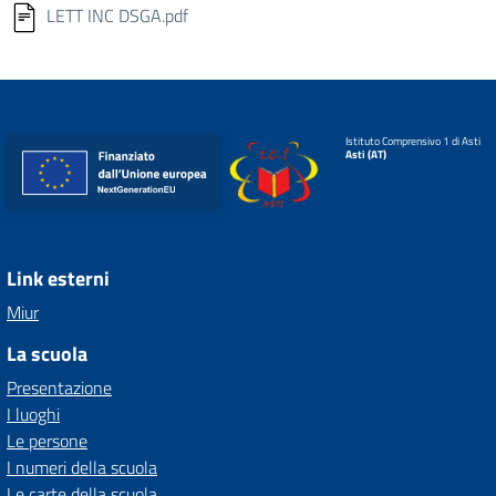
LETT INC DSGA.pdf
Istituto Comprensivo 1 di Asti
Asti (AT)
Link esterni
Miur
La scuola
Presentazione
I luoghi
Le persone
I numeri della scuola
Le carte della scuola