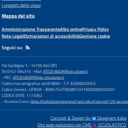
I progetti delle classi
Mappa del sito
Amministrazione Trasparente
Albo online
Privacy Policy
Note Legali
Dichiarazioni di accessibilità
Gestione cookie
Seguici su:
Via Sardegna, 5
-
14100 Asti (AT)
Tel 0141 594315
- Mail:
ATIC81800R@istruzione.it
- PEC:
ATIC81800R@pec.istruzione.it
Codice meccanografico: atic81800r
- C.F. 92069920053
Codice Univoco : UFB5JK
- IBAN: IT43T0608510316000000020291
CODICE ENTE: 1172062
- Accesso Civico:
https://istitutocomprensivo1asti.edu.it/servizi/120-access
Concept & Design by
Designers Italia
Sito web realizzato con CMS
SCUOLASTICO