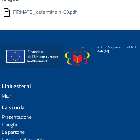
FIRMATO_determina n. 89.pdf
Istituto Comprensivo 1 di Asti
Asti (AT)
Link esterni
Miur
La scuola
Presentazione
I luoghi
Le persone
I numeri della scuola