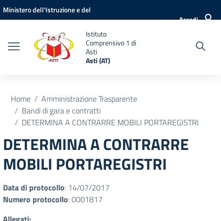
Vai ai contenuti
Vai al menu di navigazione
Vai al footer
Ministero dell'Istruzione e del
Accedi
Merito
Istituto
Comprensivo 1 di
Asti
Asti (AT)
Home
Amministrazione Trasparente
Bandi di gara e contratti
DETERMINA A CONTRARRE MOBILI PORTAREGISTRI
DETERMINA A CONTRARRE
MOBILI PORTAREGISTRI
Data di protocollo
: 14/07/2017
Numero protocollo
: 0001817
Allegati: