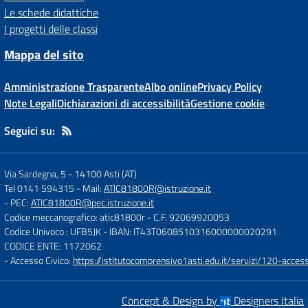
Le schede didattiche
I progetti delle classi
Mappa del sito
Amministrazione Trasparente
Albo online
Privacy Policy
Note Legali
Dichiarazioni di accessibilità
Gestione cookie
Seguici su:
Via Sardegna, 5
-
14100 Asti (AT)
Tel 0141 594315
- Mail:
ATIC81800R@istruzione.it
- PEC:
ATIC81800R@pec.istruzione.it
Codice meccanografico: atic81800r
- C.F. 92069920053
Codice Univoco : UFB5JK
- IBAN: IT43T0608510316000000020291
CODICE ENTE: 1172062
- Accesso Civico:
https://istitutocomprensivo1asti.edu.it/servizi/120-access
Concept & Design by
Designers Italia