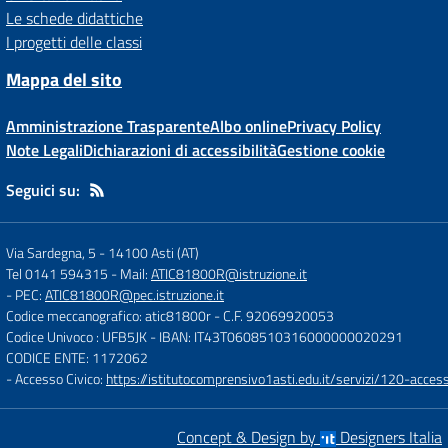
Le schede didattiche
I progetti delle classi
Mappa del sito
Amministrazione Trasparente
Albo online
Privacy Policy
Note Legali
Dichiarazioni di accessibilità
Gestione cookie
Seguici su:
Via Sardegna, 5
-
14100 Asti (AT)
Tel 0141 594315
- Mail:
ATIC81800R@istruzione.it
- PEC:
ATIC81800R@pec.istruzione.it
Codice meccanografico: atic81800r
- C.F. 92069920053
Codice Univoco : UFB5JK
- IBAN: IT43T0608510316000000020291
CODICE ENTE: 1172062
- Accesso Civico:
https://istitutocomprensivo1asti.edu.it/servizi/120-access
Concept & Design by
Designers Italia