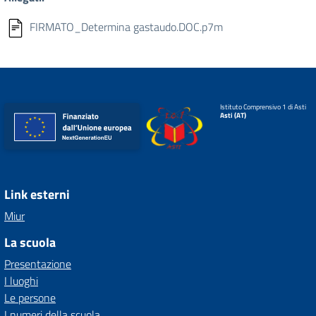
FIRMATO_Determina gastaudo.DOC.p7m
Istituto Comprensivo 1 di Asti
Asti (AT)
Link esterni
Miur
La scuola
Presentazione
I luoghi
Le persone
I numeri della scuola