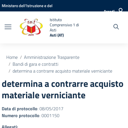
Vai ai contenuti
Vai al menu di navigazione
Vai al footer
Ministero dell'Istruzione e del
Accedi
Merito
Istituto
Comprensivo 1 di
Asti
Asti (AT)
Home
Amministrazione Trasparente
Bandi di gara e contratti
determina a contrarre acquisto materiale verniciante
determina a contrarre acquisto
materiale verniciante
Data di protocollo
: 08/05/2017
Numero protocollo
: 0001150
Allegati: