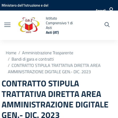
Vai ai contenuti
Vai al menu di navigazione
Vai al footer
Ministero dell'Istruzione e del
Accedi
Merito
Istituto
Comprensivo 1 di
Asti
Asti (AT)
Home
Amministrazione Trasparente
Bandi di gara e contratti
CONTRATTO STIPULA TRATTATIVA DIRETTA AREA
AMMINISTRAZIONE DIGITALE GEN.- DIC. 2023
CONTRATTO STIPULA
TRATTATIVA DIRETTA AREA
AMMINISTRAZIONE DIGITALE
GEN.- DIC. 2023