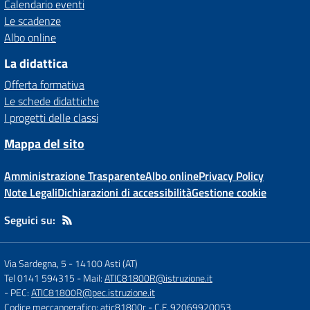
Calendario eventi
Le scadenze
Albo online
La didattica
Offerta formativa
Le schede didattiche
I progetti delle classi
Mappa del sito
Amministrazione Trasparente
Albo online
Privacy Policy
Note Legali
Dichiarazioni di accessibilità
Gestione cookie
Seguici su:
Via Sardegna, 5
-
14100 Asti (AT)
Tel 0141 594315
- Mail:
ATIC81800R@istruzione.it
- PEC:
ATIC81800R@pec.istruzione.it
Codice meccanografico: atic81800r
- C.F. 92069920053