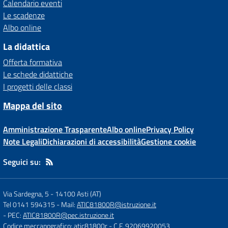
Calendario eventi
Le scadenze
Albo online
La didattica
Offerta formativa
Le schede didattiche
I progetti delle classi
Mappa del sito
Amministrazione Trasparente
Albo online
Privacy Policy
Note Legali
Dichiarazioni di accessibilità
Gestione cookie
Seguici su:
Via Sardegna, 5
-
14100 Asti (AT)
Tel 0141 594315
- Mail:
ATIC81800R@istruzione.it
- PEC:
ATIC81800R@pec.istruzione.it
Codice meccanografico: atic81800r
- C.F. 92069920053