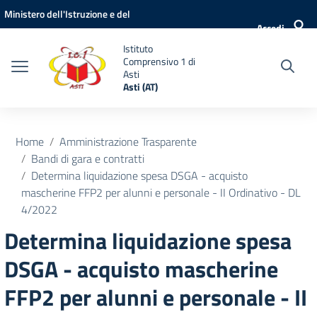
Vai ai contenuti
Vai al menu di navigazione
Vai al footer
Ministero dell'Istruzione e del
Accedi
Merito
Istituto
Comprensivo 1 di
Asti
Asti (AT)
Home
Amministrazione Trasparente
Bandi di gara e contratti
Determina liquidazione spesa DSGA - acquisto
mascherine FFP2 per alunni e personale - II Ordinativo - DL
4/2022
Determina liquidazione spesa
DSGA - acquisto mascherine
FFP2 per alunni e personale - II