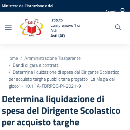
Vai ai contenuti
Vai al menu di navigazione
Vai al footer
Ministero dell'Istruzione e del
Accedi
Merito
Istituto
Comprensivo 1 di
Asti
Asti (AT)
Home
Amministrazione Trasparente
Bandi di gara e contratti
Determina liquidazione di spesa del Dirigente Scolastico
per acquisto targhe pubblicitarie progetto "La Magia del
gioco" - 10.1.1A-FDRPOC-PI-2021-9
Determina liquidazione di
spesa del Dirigente Scolastico
per acquisto targhe