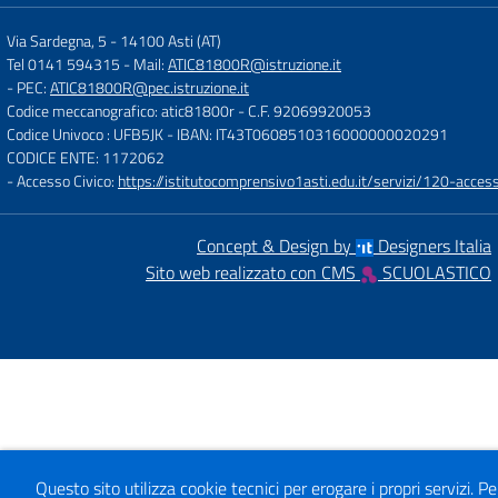
Via Sardegna, 5
-
14100 Asti (AT)
Tel 0141 594315
- Mail:
ATIC81800R@istruzione.it
- PEC:
ATIC81800R@pec.istruzione.it
Codice meccanografico: atic81800r
- C.F. 92069920053
Codice Univoco : UFB5JK
- IBAN: IT43T0608510316000000020291
CODICE ENTE: 1172062
- Accesso Civico:
https://istitutocomprensivo1asti.edu.it/servizi/120-access
Concept & Design by
Designers Italia
Sito web realizzato con CMS
SCUOLASTICO
Questo sito utilizza cookie tecnici per erogare i propri servizi.
Pe