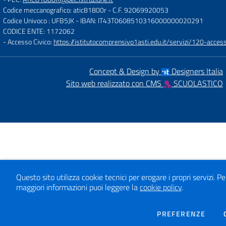
Codice meccanografico: atic81800r
- C.F. 92069920053
Codice Univoco : UFB5JK
- IBAN: IT43T0608510316000000020291
CODICE ENTE: 1172062
- Accesso Civico:
https://istitutocomprensivo1asti.edu.it/servizi/120-access
Concept & Design by
Designers Italia
Sito web realizzato con CMS
SCUOLASTICO
Questo sito utilizza cookie tecnici per erogare i propri servizi.
Pe
maggiori informazioni puoi leggere la
cookie policy
.
DEI 
PREFERENZE