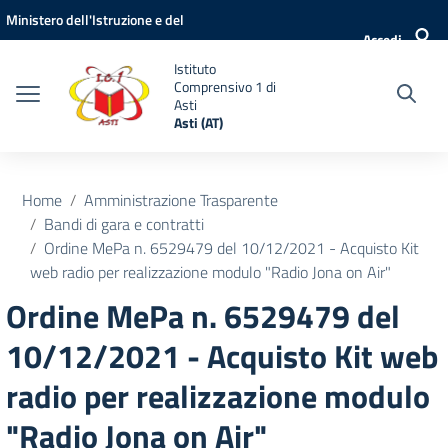
Vai ai contenuti
Vai al menu di navigazione
Vai al footer
Ministero dell'Istruzione e del
Accedi
Merito
Istituto
Comprensivo 1 di
Asti
Asti (AT)
Home
Amministrazione Trasparente
Bandi di gara e contratti
Ordine MePa n. 6529479 del 10/12/2021 - Acquisto Kit
web radio per realizzazione modulo "Radio Jona on Air"
Ordine MePa n. 6529479 del
10/12/2021 - Acquisto Kit web
radio per realizzazione modulo
"Radio Jona on Air"