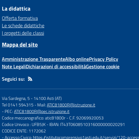
La didattica
Offerta formativa
Le schede didattiche
I progetti delle classi
Mappa del sito
Amministrazione Trasparente
Albo online
Privacy Policy
Note Legali
Dichiarazioni di accessibilità
Gestione cookie
Seguici su:
Via Sardegna, 5
-
14100 Asti (AT)
Tel 0141 594315
- Mail:
ATIC81800R@istruzione.it
- PEC:
ATIC81800R@pec.istruzione.it
Codice meccanografico: atic81800r
- C.F. 92069920053
Codice Univoco : UFB5JK
- IBAN: IT43T0608510316000000020291
CODICE ENTE: 1172062
- Accesso Civico:
https://istitutocomprensivo1asti.edu.it/servizi/120-access