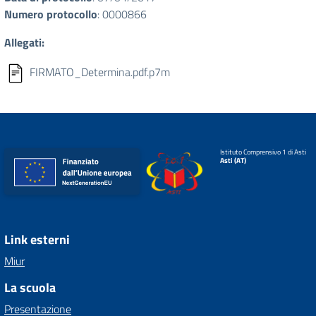
Numero protocollo
: 0000866
Allegati:
FIRMATO_Determina.pdf.p7m
Istituto Comprensivo 1 di Asti
Asti (AT)
Link esterni
Miur
La scuola
Presentazione