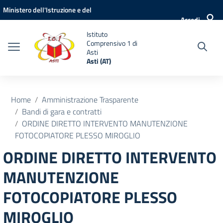
Vai ai contenuti
Vai al menu di navigazione
Vai al footer
Ministero dell'Istruzione e del
Accedi
Merito
Istituto
Comprensivo 1 di
Asti
Asti (AT)
Home
Amministrazione Trasparente
Bandi di gara e contratti
ORDINE DIRETTO INTERVENTO MANUTENZIONE
FOTOCOPIATORE PLESSO MIROGLIO
ORDINE DIRETTO INTERVENTO
MANUTENZIONE
FOTOCOPIATORE PLESSO
MIROGLIO