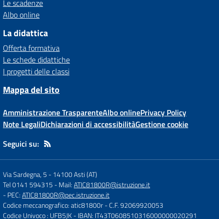
Le scadenze
Albo online
La didattica
Offerta formativa
Le schede didattiche
I progetti delle classi
Mappa del sito
Amministrazione Trasparente
Albo online
Privacy Policy
Note Legali
Dichiarazioni di accessibilità
Gestione cookie
Seguici su:
Via Sardegna, 5
-
14100 Asti (AT)
Tel 0141 594315
- Mail:
ATIC81800R@istruzione.it
- PEC:
ATIC81800R@pec.istruzione.it
Codice meccanografico: atic81800r
- C.F. 92069920053
Codice Univoco : UFB5JK
- IBAN: IT43T0608510316000000020291