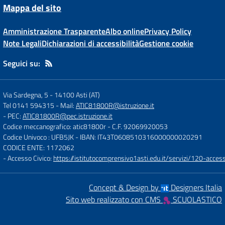
Mappa del sito
Amministrazione Trasparente
Albo online
Privacy Policy
Note Legali
Dichiarazioni di accessibilità
Gestione cookie
Seguici su:
Via Sardegna, 5
-
14100 Asti (AT)
Tel 0141 594315
- Mail:
ATIC81800R@istruzione.it
- PEC:
ATIC81800R@pec.istruzione.it
Codice meccanografico: atic81800r
- C.F. 92069920053
Codice Univoco : UFB5JK
- IBAN: IT43T0608510316000000020291
CODICE ENTE: 1172062
- Accesso Civico:
https://istitutocomprensivo1asti.edu.it/servizi/120-access
Concept & Design by
Designers Italia
Sito web realizzato con CMS
SCUOLASTICO