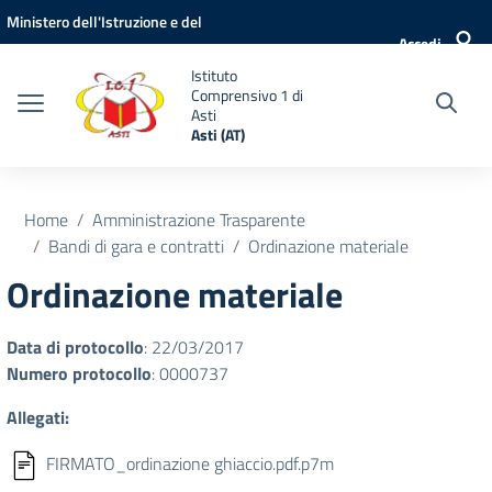
Vai ai contenuti
Vai al menu di navigazione
Vai al footer
Ministero dell'Istruzione e del
Accedi
Merito
Istituto
Comprensivo 1 di
Asti
Asti (AT)
Home
Amministrazione Trasparente
Bandi di gara e contratti
Ordinazione materiale
Ordinazione materiale
Data di protocollo
: 22/03/2017
Numero protocollo
: 0000737
Allegati:
FIRMATO_ordinazione ghiaccio.pdf.p7m