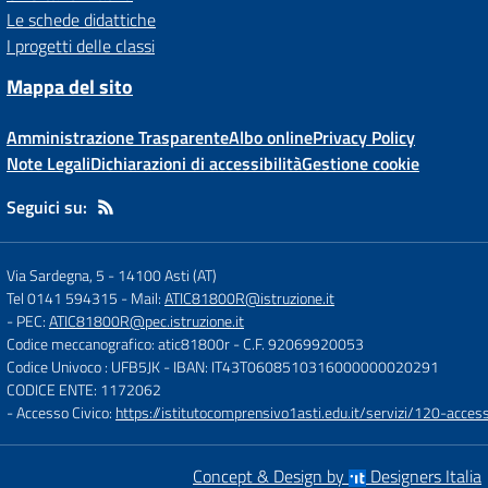
Le schede didattiche
I progetti delle classi
Mappa del sito
Amministrazione Trasparente
Albo online
Privacy Policy
Note Legali
Dichiarazioni di accessibilità
Gestione cookie
Seguici su:
Via Sardegna, 5
-
14100 Asti (AT)
Tel 0141 594315
- Mail:
ATIC81800R@istruzione.it
- PEC:
ATIC81800R@pec.istruzione.it
Codice meccanografico: atic81800r
- C.F. 92069920053
Codice Univoco : UFB5JK
- IBAN: IT43T0608510316000000020291
CODICE ENTE: 1172062
- Accesso Civico:
https://istitutocomprensivo1asti.edu.it/servizi/120-access
Concept & Design by
Designers Italia