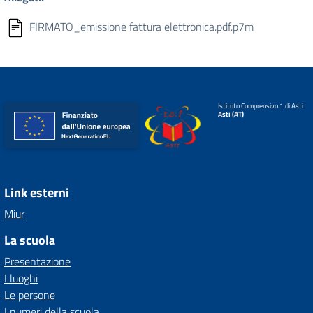
FIRMATO_emissione fattura elettronica.pdf.p7m
Istituto Comprensivo 1 di Asti
Asti (AT)
Link esterni
Miur
La scuola
Presentazione
I luoghi
Le persone
I numeri della scuola