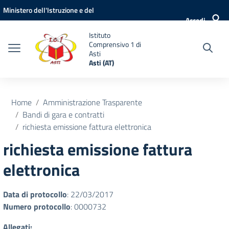
Vai ai contenuti
Vai al menu di navigazione
Vai al footer
Ministero dell'Istruzione e del
Accedi
Merito
Istituto
Comprensivo 1 di
Asti
Asti (AT)
Home
Amministrazione Trasparente
Bandi di gara e contratti
richiesta emissione fattura elettronica
richiesta emissione fattura
elettronica
Data di protocollo
: 22/03/2017
Numero protocollo
: 0000732
Allegati: