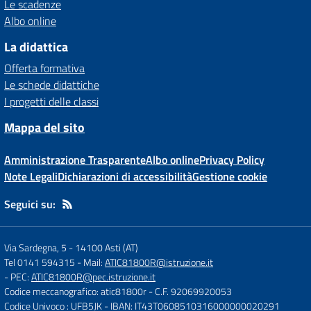
Le scadenze
Albo online
La didattica
Offerta formativa
Le schede didattiche
I progetti delle classi
Mappa del sito
Amministrazione Trasparente
Albo online
Privacy Policy
Note Legali
Dichiarazioni di accessibilità
Gestione cookie
Seguici su:
Via Sardegna, 5
-
14100 Asti (AT)
Tel 0141 594315
- Mail:
ATIC81800R@istruzione.it
- PEC:
ATIC81800R@pec.istruzione.it
Codice meccanografico: atic81800r
- C.F. 92069920053
Codice Univoco : UFB5JK
- IBAN: IT43T0608510316000000020291