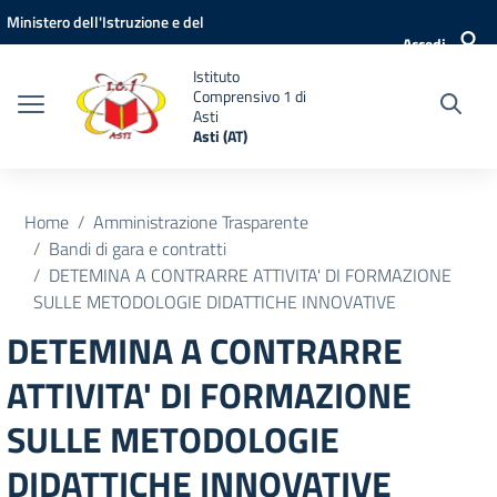
Vai ai contenuti
Vai al menu di navigazione
Vai al footer
Ministero dell'Istruzione e del
Accedi
Merito
Istituto
Comprensivo 1 di
Asti
Asti (AT)
Home
Amministrazione Trasparente
Bandi di gara e contratti
DETEMINA A CONTRARRE ATTIVITA' DI FORMAZIONE
SULLE METODOLOGIE DIDATTICHE INNOVATIVE
DETEMINA A CONTRARRE
ATTIVITA' DI FORMAZIONE
SULLE METODOLOGIE
DIDATTICHE INNOVATIVE