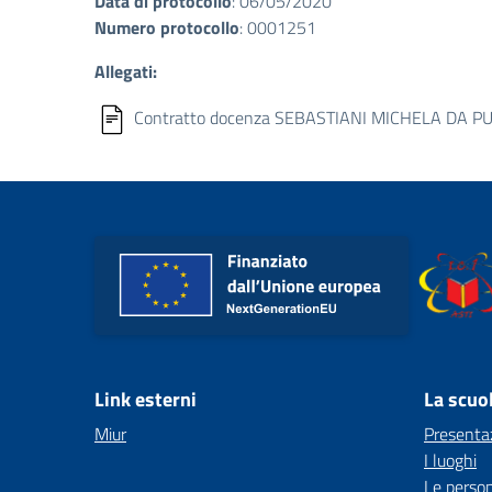
Data di protocollo
: 06/05/2020
Numero protocollo
: 0001251
Allegati:
Contratto docenza SEBASTIANI MICHELA DA PU
Link esterni
La scuo
Miur
Presenta
I luoghi
Le perso