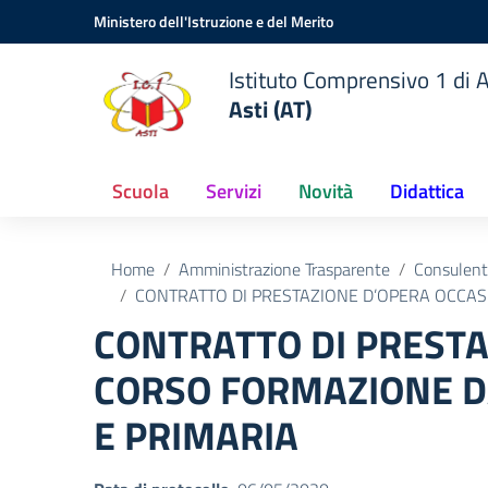
Vai ai contenuti
Vai al menu di navigazione
Vai al footer
Ministero dell'Istruzione e del Merito
Istituto Comprensivo 1 di A
Asti (AT)
Scuola
Servizi
Novità
Didattica
Home
Amministrazione Trasparente
Consulenti
CONTRATTO DI PRESTAZIONE D’OPERA OCCAS
CONTRATTO DI PREST
CORSO FORMAZIONE DA
E PRIMARIA