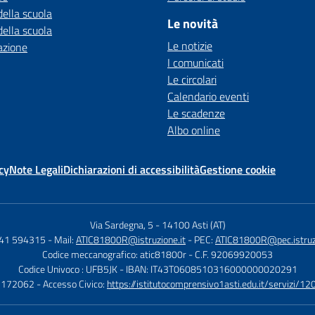
della scuola
Le novità
della scuola
Le notizie
azione
I comunicati
Le circolari
Calendario eventi
Le scadenze
Albo online
cy
Note Legali
Dichiarazioni di accessibilità
Gestione cookie
Via Sardegna, 5
-
14100 Asti (AT)
141 594315
- Mail:
ATIC81800R@istruzione.it
- PEC:
ATIC81800R@pec.istruzi
Codice meccanografico: atic81800r
- C.F. 92069920053
Codice Univoco : UFB5JK
- IBAN: IT43T0608510316000000020291
1172062
- Accesso Civico:
https://istitutocomprensivo1asti.edu.it/servizi/12