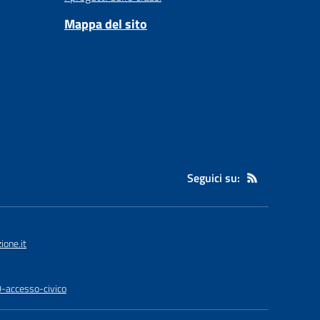
Mappa del sito
Seguici su:
one.it
0-accesso-civico