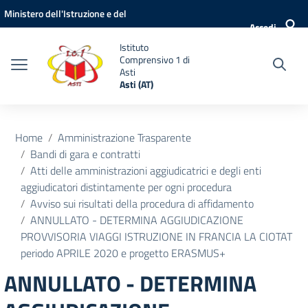
Vai ai contenuti
Vai al menu di navigazione
Vai al footer
Ministero dell'Istruzione e del
Accedi
Merito
Istituto
Comprensivo 1 di
Asti
Asti (AT)
Home
Amministrazione Trasparente
Bandi di gara e contratti
Atti delle amministrazioni aggiudicatrici e degli enti
aggiudicatori distintamente per ogni procedura
Avviso sui risultati della procedura di affidamento
ANNULLATO - DETERMINA AGGIUDICAZIONE
PROVVISORIA VIAGGI ISTRUZIONE IN FRANCIA LA CIOTAT
periodo APRILE 2020 e progetto ERASMUS+
ANNULLATO - DETERMINA