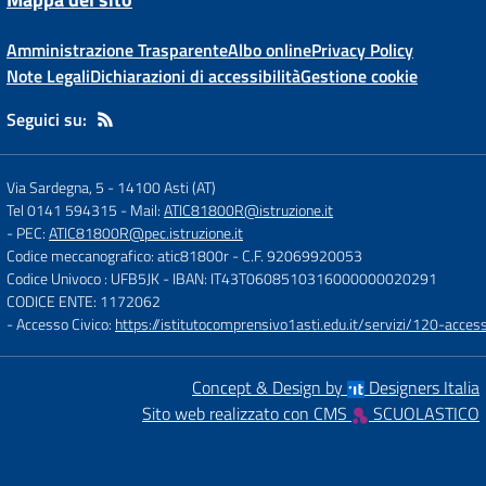
Amministrazione Trasparente
Albo online
Privacy Policy
Note Legali
Dichiarazioni di accessibilità
Gestione cookie
Seguici su:
Via Sardegna, 5
-
14100 Asti (AT)
Tel 0141 594315
- Mail:
ATIC81800R@istruzione.it
- PEC:
ATIC81800R@pec.istruzione.it
Codice meccanografico: atic81800r
- C.F. 92069920053
Codice Univoco : UFB5JK
- IBAN: IT43T0608510316000000020291
CODICE ENTE: 1172062
- Accesso Civico:
https://istitutocomprensivo1asti.edu.it/servizi/120-access
Concept & Design by
Designers Italia
Sito web realizzato con CMS
SCUOLASTICO