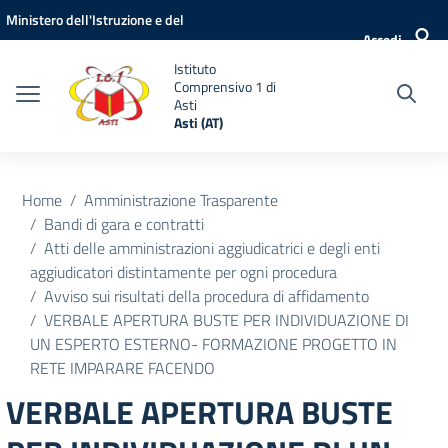
Vai ai contenuti
Vai al menu di navigazione
Vai al footer
Ministero dell'Istruzione e del
Accedi
Merito
Istituto
Comprensivo 1 di
Asti
Asti (AT)
Home
Amministrazione Trasparente
Bandi di gara e contratti
Atti delle amministrazioni aggiudicatrici e degli enti
aggiudicatori distintamente per ogni procedura
Avviso sui risultati della procedura di affidamento
VERBALE APERTURA BUSTE PER INDIVIDUAZIONE DI
UN ESPERTO ESTERNO- FORMAZIONE PROGETTO IN
RETE IMPARARE FACENDO
VERBALE APERTURA BUSTE