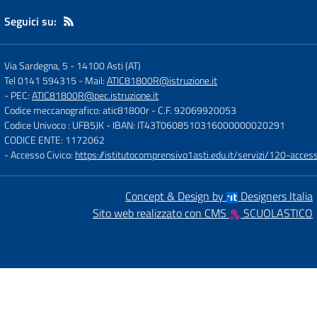
Seguici su:
Via Sardegna, 5
-
14100 Asti (AT)
Tel 0141 594315
- Mail:
ATIC81800R@istruzione.it
- PEC:
ATIC81800R@pec.istruzione.it
Codice meccanografico: atic81800r
- C.F. 92069920053
Codice Univoco : UFB5JK
- IBAN: IT43T0608510316000000020291
CODICE ENTE: 1172062
- Accesso Civico:
https://istitutocomprensivo1asti.edu.it/servizi/120-access
Concept & Design by
Designers Italia
Sito web realizzato con CMS
SCUOLASTICO